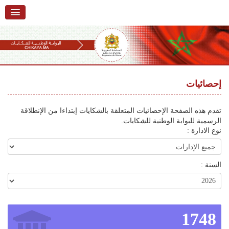
الرئيسية
حول البوابة
خدمات
Ski
t
إحصائيات
تقديم شكاية
navigatio
Ski
تتبع شكاية
تقدم هذه الصفحة الإحصائيات المتعلقة بالشكايات إبتداءا من الإنطلاقة
t
الرسمية للبوابة الوطنية للشكايات.
conten
تقديم ملاحظة
نوع الادارة :
تقديم إقتراح
السنة :
أسئلة وأجوبة
إحصائيات
أرقام الشكايات
1748