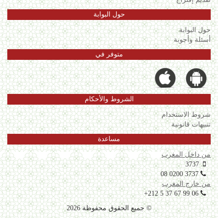
حول البوابة
حول البوابة
أسئلة وأجوبة
متوفر في
الشروط والأحكام
شروط الاستخدام
تنبيهات قانونية
مساعدة
من داخل المغرب
3737
08 0200 3737
من خارج المغرب
+212 5 37 67 99 06
© جميع الحقوق محفوظة 2026