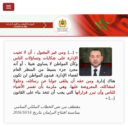
الرئيسية
حول البوابة
خدمات
Ski
t
تقديم شكاية
navigatio
« [...]
ومن غير المقبول ، أن لا تجيب
Ski
الإدارة على شكايات وتساؤلات الناس
تتبع شكاية
t
وكأن المواطن لا يساوي شيئا ، أو أنه
conten
مجرد جزء بسيط من المنظر العام
تقديم ملاحظة
لفضاء الإدارة. فبدون المواطن لن تكون
هناك إدارة.
ومن حقه أن يتلقى جوابا عن رسائله، وحلولا
تقديم إقتراح
لمشاكله، المعروضة عليها. وهي ملزمة بأن تفسر الأشياء
للناس وأن تبرر قراراتها
التي يجب أن تتخذ بناء على القانون
أسئلة وأجوبة
[...] »
مقتطف من نص الخطاب الملكي السامي
إحصائيات
بمناسبة افتتاح البرلمان بتاريخ 2016/10/14
أرقام الشكايات