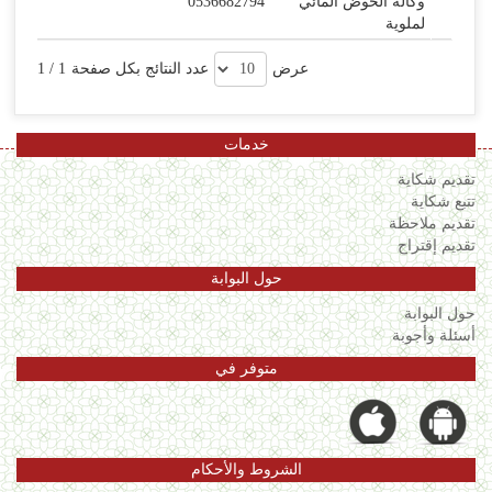
وكالة الحوض المائي
0536682794
لملوية
عرض
عدد النتائج بكل صفحة
1
/
1
خدمات
تقديم شكاية
تتبع شكاية
تقديم ملاحظة
تقديم إقتراح
حول البوابة
حول البوابة
أسئلة وأجوبة
متوفر في
الشروط والأحكام