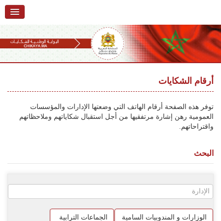
الرئيسية
حول البوابة
خدمات
Ski
t
أرقام الشكايات
تقديم شكاية
navigatio
Ski
تتبع شكاية
توفر هذه الصفحة أرقام الهاتف التي وضعتها الإدارات والمؤسسات
t
العمومية رهن إشارة مرتفقيها من أجل استقبال شكاياتهم وملاحظاتهم
conten
تقديم ملاحظة
واقتراحاتهم.
تقديم إقتراح
البحث
أسئلة وأجوبة
إحصائيات
أرقام الشكايات
الوزارات و المندوبيات السامية
الجماعات الترابية