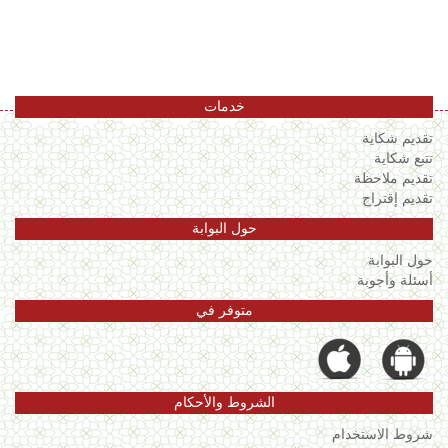
اللغة
Français
العربية
خدمات
تقديم شكاية
تتبع شكاية
تقديم ملاحظة
تقديم إقتراح
حول البوابة
حول البوابة
أسئلة وأجوبة
متوفر في
الشروط والأحكام
شروط الاستخدام