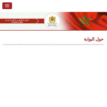
الرئيسية
حول البوابة
خدمات
Ski
t
حول البوابة
تقديم شكاية
navigatio
Ski
تتبع شكاية
t
conten
تقديم ملاحظة
تقديم إقتراح
أسئلة وأجوبة
إحصائيات
أرقام الشكايات