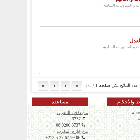
ات و المندوبيات السامية
لعدل
ات و المندوبيات السامية
عدد النتائج بكل صفحة
1
/
175
 والأحكام
مساعدة
دام
من داخل المغرب
ة
3737
08 0200 3737
من خارج المغرب
+212 5 37 67 99 06