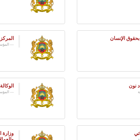
 بحقوق الإنسان
المركز
المؤسس
د نون
الوكالة
ة
المؤسس
تي
وزارة ا
والعمال
ة