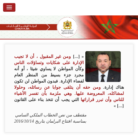
الرئيسية
حول البوابة
خدمات
Ski
t
تقديم شكاية
navigatio
« [...]
ومن غير المقبول ، أن لا تجيب
Ski
الإدارة على شكايات وتساؤلات الناس
تتبع شكاية
t
وكأن المواطن لا يساوي شيئا ، أو أنه
conten
مجرد جزء بسيط من المنظر العام
تقديم ملاحظة
لفضاء الإدارة. فبدون المواطن لن تكون
هناك إدارة.
ومن حقه أن يتلقى جوابا عن رسائله، وحلولا
تقديم إقتراح
لمشاكله، المعروضة عليها. وهي ملزمة بأن تفسر الأشياء
للناس وأن تبرر قراراتها
التي يجب أن تتخذ بناء على القانون
أسئلة وأجوبة
[...] »
مقتطف من نص الخطاب الملكي السامي
إحصائيات
بمناسبة افتتاح البرلمان بتاريخ 2016/10/14
أرقام الشكايات