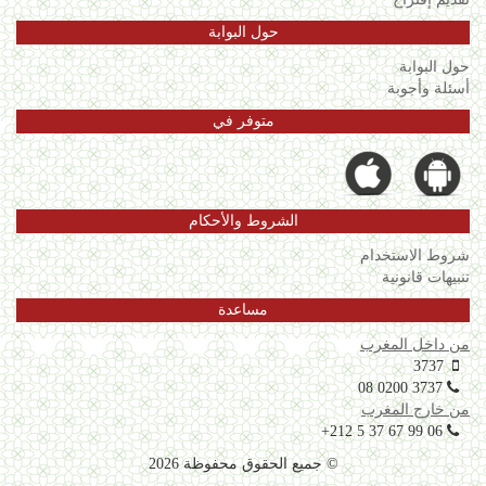
حول البوابة
حول البوابة
أسئلة وأجوبة
متوفر في
الشروط والأحكام
شروط الاستخدام
تنبيهات قانونية
مساعدة
من داخل المغرب
3737
08 0200 3737
من خارج المغرب
+212 5 37 67 99 06
© جميع الحقوق محفوظة 2026