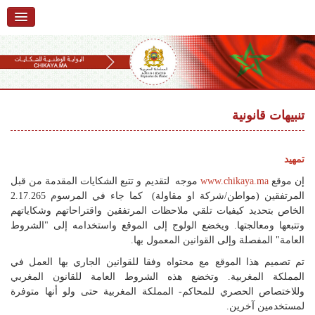
الرئيسية
حول البوابة
خدمات
Ski
t
تنبيهات قانونية
تقديم شكاية
navigatio
Ski
تتبع شكاية
t
تمهيد
conten
تقديم ملاحظة
إن موقع
www.chikaya.ma
موجه لتقديم و تتبع الشكايات المقدمة من قبل
المرتفقين (مواطن/شركة او مقاولة) كما جاء في المرسوم 2.17.265
تقديم إقتراح
الخاص بتحديد كيفيات تلقي ملاحظات المرتفقين واقتراحاتهم وشكاياتهم
وتتبعها ومعالجتها. ويخضع الولوج إلى الموقع واستخدامه إلى "الشروط
أسئلة وأجوبة
العامة" المفصلة وإلى القوانين المعمول بها.
تم تصميم هذا الموقع مع محتواه وفقا للقوانين الجاري بها العمل في
إحصائيات
المملكة المغربية. وتخضع هذه الشروط العامة للقانون المغربي
أرقام الشكايات
وللاختصاص الحصري للمحاكم- المملكة المغربية حتى ولو أنها متوفرة
لمستخدمين آخرين.