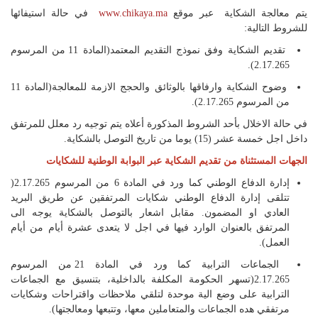
يتم معالجة الشكاية عبر موقع
www.chikaya.ma
في حالة استيفائها
للشروط التالية:
تقديم الشكاية وفق نموذج التقديم المعتمد(المادة 11 من المرسوم
2.17.265).
وضوح الشكاية وارفاقها بالوثائق والحجج الازمة للمعالجة(المادة 11
من المرسوم 2.17.265).
في حالة الاخلال بأحد الشروط المذكورة أعلاه يتم توجيه رد معلل للمرتفق
داخل اجل خمسة عشر (15) يوما من تاريخ التوصل بالشكاية.
الجهات المستثناة من تقديم الشكاية عبر البوابة الوطنية للشكايات
إدارة الدفاع الوطني كما ورد في المادة 6 من المرسوم 2.17.265(
تتلقى إدارة الدفاع الوطني شكايات المرتفقين عن طريق البريد
العادي او المضمون. مقابل اشعار بالتوصل بالشكاية يوجه الى
المرتفق بالعنوان الوارد فيها في اجل لا يتعدى عشرة أيام من أيام
العمل).
الجماعات الترابية كما ورد في المادة 21 من المرسوم
2.17.265(تسهر الحكومة المكلفة بالداخلية، بتنسيق مع الجماعات
الترابية على وضع الية موحدة لتلقي ملاحظات واقتراحات وشكايات
مرتفقي هده الجماعات والمتعاملين معها، وتتبعها ومعالجتها).