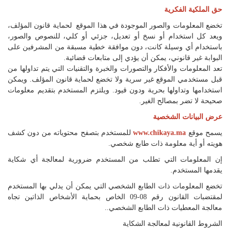
اللغة
حق الملكية الفكرية
Français
تخضع المعلومات والصور الموجودة في هذا الموقع لحماية قانون المؤلف،
ويعد كل استخدام أو نسخ أو تعديل، جزئي أو كلي، للنصوص والصور،
العربية
باستخدام أي وسيلة كانت، دون موافقة خطية مسبقة من المشرفين على
البوابة غير قانوني، يمكن أن يؤدي إلى متابعات قضائية.
تعد المعلومات والأفكار والتصورات والخبرة والتقنيات التي يتم تداولها من
قبل مستخدمي الموقع غير سرية ولا تخضع لحماية قانون المؤلف. ويمكن
استخدامها وتداولها بحرية ودون قيود. ويلتزم المستخدم بتقديم معلومات
صحيحة لا تضر بمصالح الغير.
عرض البيانات الشخصية
يسمح موقع
www.chikaya.ma
للمستخدم بتصفح محتوياته من دون كشف
هويته أو أية معلومة ذات طابع شخصي.
إن المعلومات التي تطلب من المستخدم ضرورية لمعالجة أي شكاية
يقدمها المستخدم.
تخضع المعلومات ذات الطابع الشخصي التي يمكن أن يدلي بها المستخدم
لمقتضبات القانون رقم 08-09 الخاص بحماية الأشخاص الذاتين تجاه
معالجة المعطيات ذات الطابع الشخصي..
الشروط القانونية لمعالجة الشكاية