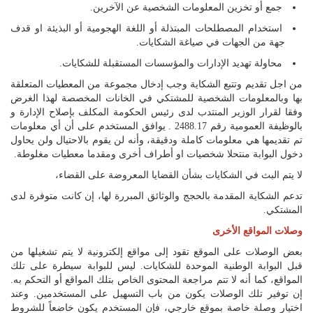
جمع أو تخزين المعلومات الشخصية عن الآخرين.
استخدام المصطلحات المبتذلة أو اللغة الهجومية أو البذيئة او قدف
جهة من الجهات في صياغة الشكايات.
محاولة تهديد الإدارات والمؤسسات المستقبلة للشكايات.
من اجل تقديم وتتبع الشكاية وجب إدخال مجموعة من المعطيات المتعلقة
بها وبالمعلومات الشخصية للمشتكي في الخانات المخصصة لهذا الغرض
وفقا لقرار الوزير المنتدب لدى رئيس الحكومة المكلف بإصلاح الإدارة و
بالوظيفة العمومية رقم 2488.17 . يوافق المستخدم على أن أي معلومات
تم تقديمها هي معلومات كاملة ودقيقة، وأنه لن يقوم بالاحتيال ولن يحاول
دخول البوابة منتحلا شخصيات او أطراف أخرى ومقدما معطيات مغلوطة.
لا يتم البث في الشكايات بشأن القضايا المعروضة على القضاء،
تدعم الشكاية المقدمة بالحجج والوثائق المبررة لها، إن كانت متوفرة لدى
المشتكي.
وصلات المواقع الأخرى
بعض الوصلات على الموقع تقود إلى مواقع إلكترونية لا يتم تشغيلها من
قبل البوابة الوطنية الموحدة للشكايات. ليس للبوابة سيطرة على تلك
المواقع، كما أنه لا تتم مراجعة المحتوى الخاص بتلك المواقع أو التحكم به.
إن توفير تلك الوصلات يكون من باب التسهيل على المستخدمين. وعند
اختيار وصلة خاصة بموقع خارجي، فإن المستخدم يكون خاضعاً للشروط