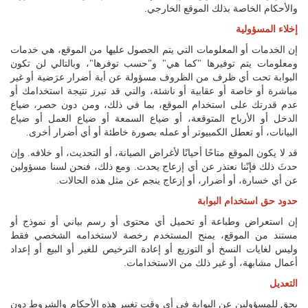
والأحكام الخاصة بذلك الموقع الخارجي.
إخلاء المسؤولية
إن الخدمات أو المعلومات التي يتم الحصول عليها من الموقع، هي خدمات
ومعلومات يتم توفيرها "كما هي" و"حسب توفرها"، وبالتالي لن تكون
البوابة تحت أي ظرف من الظروف مسؤولة عن أية أضرار عرَضية أو غير
مباشرة أو خاصة أو عقابية أو ناشئة، والتي قد تبرز نتيجة استخدامك أو
عدم قدرتك على استخدام الموقع، بما في ذلك، ومن دون حصر، ضياع
الدخل أو الأرباح المتوقعة، أو ضياع السمعة أو ضياع العمل أو ضياع
البيانات، أو تعطل الكمبيوتر أو عمله بصورة خاطئة أو أي أضرار أخرى.
قد لا يكون الموقع متاحًا أحيانًا لأغراض الصيانة، أو التحديث، أو خلافه. وإن
حدثَ ذلك فإنّنا نعتذر عن أي إزعاج يحدث. ومع ذلك، فنحن لسنا مسؤولين
عن أي خسارة، أو أضرار، أو إزعاج ينجم عن مثل هذه الحالات.
حدود حق استخدام البوابة
إن استعراض وطباعة أو تحميل أي محتوى أو رسم بياني أو نموذج أو
مستند من الموقع، يمنح المستخدم رخصة لاستخدامه الشخصي فقط
وليس لغايات النسخ أو التوزيع أو إعادة الترخيص للغير أو البيع أو إعداد
أعمال مشابهة، أو غير ذلك من الاستخدامات.
التعديل
يحق للمسؤولين عن البوابة في أي وقت تغيير هذه الأحكام والشروط دون