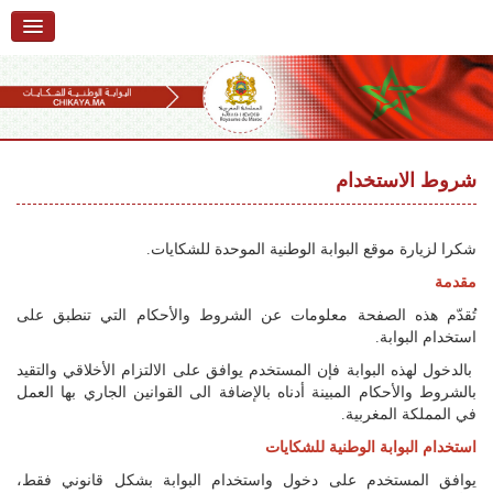
الرئيسية
حول البوابة
خدمات
Ski
t
شروط الاستخدام
تقديم شكاية
navigatio
Ski
تتبع شكاية
t
شكرا لزيارة موقع البوابة الوطنية الموحدة للشكايات.
conten
تقديم ملاحظة
مقدمة
تُقدّم هذه الصفحة معلومات عن الشروط والأحكام التي تنطبق على
تقديم إقتراح
استخدام البوابة.
أسئلة وأجوبة
بالدخول لهذه البوابة فإن المستخدم يوافق على الالتزام الأخلاقي والتقيد
بالشروط والأحكام المبينة أدناه بالإضافة الى القوانين الجاري بها العمل
إحصائيات
في المملكة المغربية.
استخدام البوابة الوطنية للشكايات
أرقام الشكايات
يوافق المستخدم على دخول واستخدام البوابة بشكل قانوني فقط،