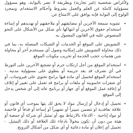
اللغة
ولأغراض شخصية (غير تجارية) وبطريقة لا تضر بالبوابة، وهو مسؤول
مسؤولية كاملة عن العلم والعمل بشروط وأحكام الاستخدام. وبمجرد
Français
الولوج إلى البوابة فإنه يوافق على الامتناع عن:
تشويه سمعة الآخرين أو مضايقتهم أو ملاحقتهم أو تهديدهم أو إساءة
العربية
استخدام حقوق الآخرين أو انتهاكها بأي شكل من الأشكال على النحو
المنصوص عليه في القانون المعمول به.
التشويش على الموقع أو الخدمات أو الشبكات المتصلة به، بما في
ذلك محاولة التشويش على إمكانية وصول أي مستخدم آخر أو محاولة
شن هجمات حجب الخدمة أو تخريب مكونات الموقع.
استخدام الموقع من أجل ارتكاب جرم أو تشجيع الآخرين على التورط
في أي تصرف قد يعد جريمة أو ينطوي على مسؤولية مدنية. -
استخدام الموقع لتحميل أي مادة فيها برامج تحتوي على فيروسات، أو
أي شفرات حاسوبية أو ملفات أو برامج قد تعمل على تغيير أو إتلاف
أو إعاقة عمل الموقع أو أي جهاز أو برنامج عائد إلى أي شخص يدخل
إلى الموقع.
تحميل أو إدخال أو إرسال مواد لا يحق لك بثها بموجب أي قانون أو
علاقة تعاقدية او تتضمن تمييزاً أو تشهيراً أو إساءة أو قذفاً أو فاحشة
أو مواد إباحية. - الادعاء بالارتباط مع، أو تمثيل أي شركة أو جمعية أو
هيئة من دون أن تكون مخولاً بادعاء تلك العلاقة أو ذلك التمثيل. -
تحميل أي إعلان أو مادة دعائية أو أي شكل من أشكال الترويج.