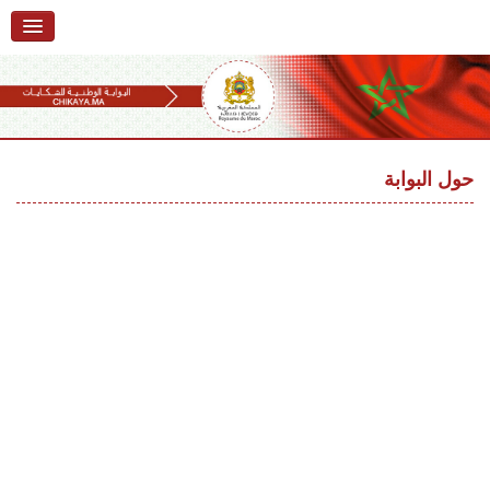
الرئيسية
حول البوابة
خدمات
Ski
t
حول البوابة
تقديم شكاية
navigatio
Ski
تتبع شكاية
t
conten
تقديم ملاحظة
تقديم إقتراح
أسئلة وأجوبة
إحصائيات
أرقام الشكايات