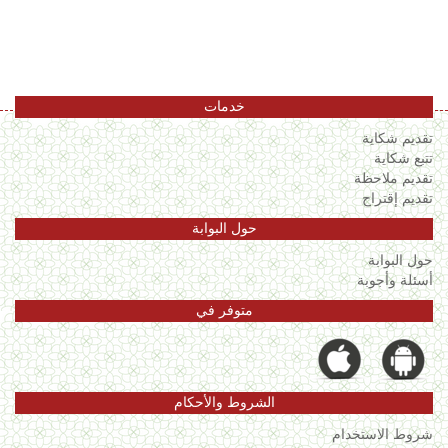
اللغة
Français
العربية
خدمات
تقديم شكاية
تتبع شكاية
تقديم ملاحظة
تقديم إقتراح
حول البوابة
حول البوابة
أسئلة وأجوبة
متوفر في
الشروط والأحكام
شروط الاستخدام