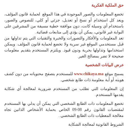
اللغة
حق الملكية الفكرية
Français
تخضع المعلومات والصور الموجودة في هذا الموقع لحماية قانون المؤلف،
ويعد كل استخدام أو نسخ أو تعديل، جزئي أو كلي، للنصوص والصور،
العربية
باستخدام أي وسيلة كانت، دون موافقة خطية مسبقة من المشرفين على
البوابة غير قانوني، يمكن أن يؤدي إلى متابعات قضائية.
تعد المعلومات والأفكار والتصورات والخبرة والتقنيات التي يتم تداولها من
قبل مستخدمي الموقع غير سرية ولا تخضع لحماية قانون المؤلف. ويمكن
استخدامها وتداولها بحرية ودون قيود. ويلتزم المستخدم بتقديم معلومات
صحيحة لا تضر بمصالح الغير.
عرض البيانات الشخصية
يسمح موقع
www.chikaya.ma
للمستخدم بتصفح محتوياته من دون كشف
هويته أو أية معلومة ذات طابع شخصي.
إن المعلومات التي تطلب من المستخدم ضرورية لمعالجة أي شكاية
يقدمها المستخدم.
تخضع المعلومات ذات الطابع الشخصي التي يمكن أن يدلي بها المستخدم
لمقتضبات القانون رقم 08-09 الخاص بحماية الأشخاص الذاتين تجاه
معالجة المعطيات ذات الطابع الشخصي..
الشروط القانونية لمعالجة الشكاية