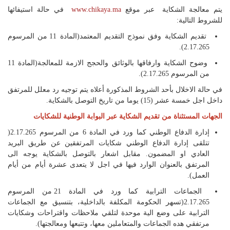
يتم معالجة الشكاية عبر موقع
www.chikaya.ma
في حالة استيفائها
للشروط التالية:
تقديم الشكاية وفق نموذج التقديم المعتمد(المادة 11 من المرسوم
2.17.265).
وضوح الشكاية وارفاقها بالوثائق والحجج الازمة للمعالجة(المادة 11
من المرسوم 2.17.265).
في حالة الاخلال بأحد الشروط المذكورة أعلاه يتم توجيه رد معلل للمرتفق
داخل اجل خمسة عشر (15) يوما من تاريخ التوصل بالشكاية.
الجهات المستثناة من تقديم الشكاية عبر البوابة الوطنية للشكايات
إدارة الدفاع الوطني كما ورد في المادة 6 من المرسوم 2.17.265(
تتلقى إدارة الدفاع الوطني شكايات المرتفقين عن طريق البريد
العادي او المضمون. مقابل اشعار بالتوصل بالشكاية يوجه الى
المرتفق بالعنوان الوارد فيها في اجل لا يتعدى عشرة أيام من أيام
العمل).
الجماعات الترابية كما ورد في المادة 21 من المرسوم
2.17.265(تسهر الحكومة المكلفة بالداخلية، بتنسيق مع الجماعات
الترابية على وضع الية موحدة لتلقي ملاحظات واقتراحات وشكايات
مرتفقي هده الجماعات والمتعاملين معها، وتتبعها ومعالجتها).