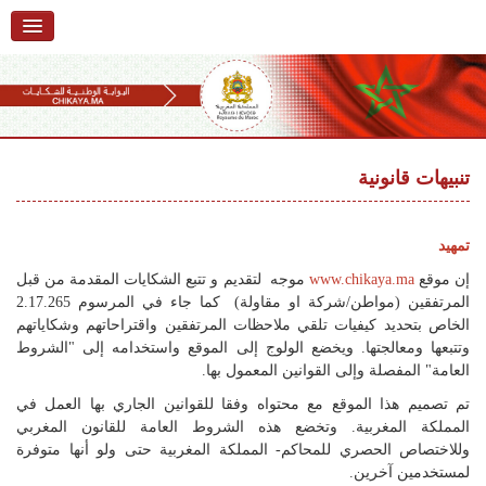
الرئيسية
حول البوابة
خدمات
Ski
t
تنبيهات قانونية
تقديم شكاية
navigatio
Ski
تتبع شكاية
t
تمهيد
conten
تقديم ملاحظة
إن موقع
www.chikaya.ma
موجه لتقديم و تتبع الشكايات المقدمة من قبل
المرتفقين (مواطن/شركة او مقاولة) كما جاء في المرسوم 2.17.265
تقديم إقتراح
الخاص بتحديد كيفيات تلقي ملاحظات المرتفقين واقتراحاتهم وشكاياتهم
وتتبعها ومعالجتها. ويخضع الولوج إلى الموقع واستخدامه إلى "الشروط
أسئلة وأجوبة
العامة" المفصلة وإلى القوانين المعمول بها.
تم تصميم هذا الموقع مع محتواه وفقا للقوانين الجاري بها العمل في
إحصائيات
المملكة المغربية. وتخضع هذه الشروط العامة للقانون المغربي
أرقام الشكايات
وللاختصاص الحصري للمحاكم- المملكة المغربية حتى ولو أنها متوفرة
لمستخدمين آخرين.