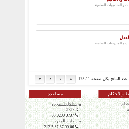
ات و المندوبيات السامية
لعدل
ات و المندوبيات السامية
عدد النتائج بكل صفحة
1
/
175
 والأحكام
مساعدة
دام
من داخل المغرب
ة
3737
08 0200 3737
من خارج المغرب
+212 5 37 67 99 06