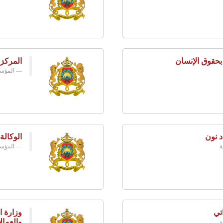
 بحقوق الإنسان
المركز
المؤسس
د نون
الوكالة
ة
المؤسس
تي
وزارة ا
والعمال
ة