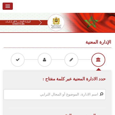
الرئيسية
حول البوابة
خدمات
Ski
t
الإدارة المعنية
تقديم شكاية
navigatio
Ski
تتبع شكاية
t
conten
تقديم ملاحظة
تقديم إقتراح
حدد الادارة المعنية عبر كلمة مفتاح :
أسئلة وأجوبة
إحصائيات
أرقام الشكايات