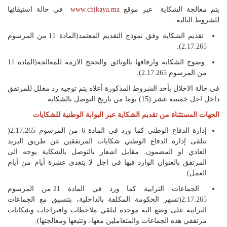
يتم معالجة الشكاية عبر موقع
www.chikaya.ma
في حالة استيفائها
للشروط التالية:
تقديم الشكاية وفق نموذج التقديم المعتمد(المادة 11 من المرسوم
2.17.265).
وضوح الشكاية وارفاقها بالوثائق والحجج الازمة للمعالجة(المادة 11
من المرسوم 2.17.265).
في حالة الاخلال بأحد الشروط المذكورة أعلاه يتم توجيه رد معلل للمرتفق
داخل اجل خمسة عشر (15) يوما من تاريخ التوصل بالشكاية.
الجهات المستثناة من تقديم الشكاية عبر البوابة الوطنية للشكايات
إدارة الدفاع الوطني كما ورد في المادة 6 من المرسوم 2.17.265(
تتلقى إدارة الدفاع الوطني شكايات المرتفقين عن طريق البريد
العادي او المضمون. مقابل اشعار بالتوصل بالشكاية يوجه الى
المرتفق بالعنوان الوارد فيها في اجل لا يتعدى عشرة أيام من أيام
العمل).
الجماعات الترابية كما ورد في المادة 21 من المرسوم
2.17.265(تسهر الحكومة المكلفة بالداخلية، بتنسيق مع الجماعات
الترابية على وضع الية موحدة لتلقي ملاحظات واقتراحات وشكايات
مرتفقي هده الجماعات والمتعاملين معها، وتتبعها ومعالجتها).