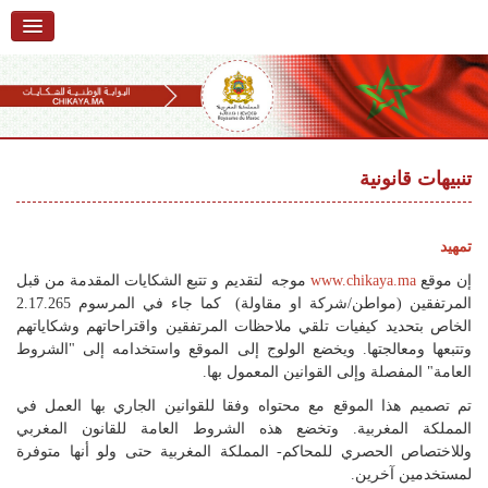
الرئيسية
حول البوابة
خدمات
Ski
t
تنبيهات قانونية
تقديم شكاية
navigatio
Ski
تتبع شكاية
t
تمهيد
conten
تقديم ملاحظة
إن موقع
www.chikaya.ma
موجه لتقديم و تتبع الشكايات المقدمة من قبل
المرتفقين (مواطن/شركة او مقاولة) كما جاء في المرسوم 2.17.265
تقديم إقتراح
الخاص بتحديد كيفيات تلقي ملاحظات المرتفقين واقتراحاتهم وشكاياتهم
وتتبعها ومعالجتها. ويخضع الولوج إلى الموقع واستخدامه إلى "الشروط
أسئلة وأجوبة
العامة" المفصلة وإلى القوانين المعمول بها.
تم تصميم هذا الموقع مع محتواه وفقا للقوانين الجاري بها العمل في
إحصائيات
المملكة المغربية. وتخضع هذه الشروط العامة للقانون المغربي
أرقام الشكايات
وللاختصاص الحصري للمحاكم- المملكة المغربية حتى ولو أنها متوفرة
لمستخدمين آخرين.