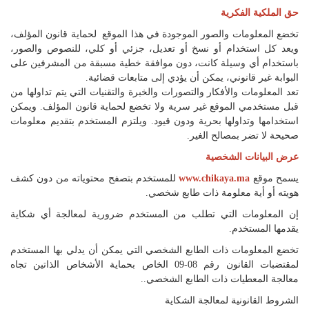
اللغة
حق الملكية الفكرية
Français
تخضع المعلومات والصور الموجودة في هذا الموقع لحماية قانون المؤلف،
ويعد كل استخدام أو نسخ أو تعديل، جزئي أو كلي، للنصوص والصور،
العربية
باستخدام أي وسيلة كانت، دون موافقة خطية مسبقة من المشرفين على
البوابة غير قانوني، يمكن أن يؤدي إلى متابعات قضائية.
تعد المعلومات والأفكار والتصورات والخبرة والتقنيات التي يتم تداولها من
قبل مستخدمي الموقع غير سرية ولا تخضع لحماية قانون المؤلف. ويمكن
استخدامها وتداولها بحرية ودون قيود. ويلتزم المستخدم بتقديم معلومات
صحيحة لا تضر بمصالح الغير.
عرض البيانات الشخصية
يسمح موقع
www.chikaya.ma
للمستخدم بتصفح محتوياته من دون كشف
هويته أو أية معلومة ذات طابع شخصي.
إن المعلومات التي تطلب من المستخدم ضرورية لمعالجة أي شكاية
يقدمها المستخدم.
تخضع المعلومات ذات الطابع الشخصي التي يمكن أن يدلي بها المستخدم
لمقتضبات القانون رقم 08-09 الخاص بحماية الأشخاص الذاتين تجاه
معالجة المعطيات ذات الطابع الشخصي..
الشروط القانونية لمعالجة الشكاية