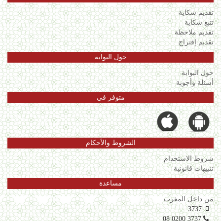
تقديم شكاية
تتبع شكاية
تقديم ملاحظة
تقديم إقتراح
حول البوابة
حول البوابة
أسئلة وأجوبة
متوفر في
الشروط والأحكام
شروط الاستخدام
تنبيهات قانونية
مساعدة
من داخل المغرب
3737
08 0200 3737