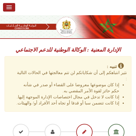
الرئيسية
حول البوابة
خدمات
Ski
t
الإدارة المعنية : الوكالة الوطنية للدعم الاجتماعي
تقديم شكاية
navigatio
Ski
تتبع شكاية
t
تنبيه :
conten
نثير انتباهكم إلى أن شكاياتكم لن تتم معالجتها في الحالات التالية
تقديم ملاحظة
:
إذا كان موضوعها معروضا على القضاء أو صدر في شأنه
تقديم إقتراح
حكم حائز لقوة الأمر المقضي به.
إذا كانت لا تدخل في مجال اختصاصات الإدارة الموجهة إليها.
أسئلة وأجوبة
إذا كانت تتضمن سبا أو قدفا أو تجاه أحد الأفراد أو/ والهيئات.
إحصائيات
أرقام الشكايات