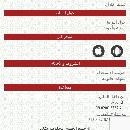
تقديم إقتراح
حول البوابة
حول البوابة
أسئلة وأجوبة
متوفر في
الشروط والأحكام
شروط الاستخدام
تنبيهات قانونية
مساعدة
من داخل المغرب
3737
08 0200 3737
من خارج المغرب
+212 5 37 67 99 06
© جميع الحقوق محفوظة 2026