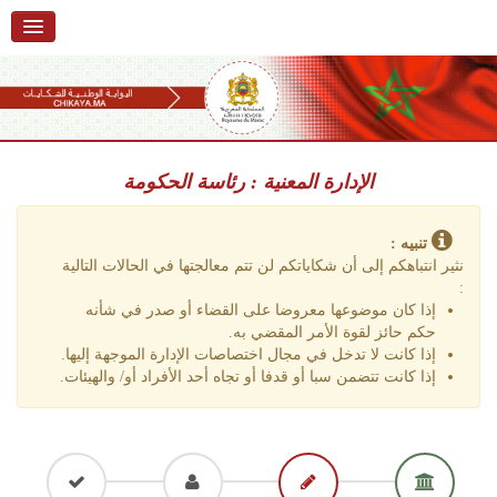
استقبال
حول البوابة
خدمات
Ski
t
الإدارة المعنية : رئاسة الحكومة
تقديم شكاية
navigatio
Ski
تتبع شكاية
t
تنبيه :
conten
نثير انتباهكم إلى أن شكاياتكم لن تتم معالجتها في الحالات التالية
تقديم ملاحظة
:
إذا كان موضوعها معروضا على القضاء أو صدر في شأنه
تقديم إقتراح
حكم حائز لقوة الأمر المقضي به.
إذا كانت لا تدخل في مجال اختصاصات الإدارة الموجهة إليها.
أسئلة وأجوبة
إذا كانت تتضمن سبا أو قدفا أو تجاه أحد الأفراد أو/ والهيئات.
إحصائيات
أرقام الشكايات