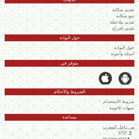
تقديم شكاية
تتبع شكاية
تقديم ملاحظة
تقديم إقتراح
حول البوابة
حول البوابة
أسئلة وأجوبة
متوفر في
الشروط والأحكام
شروط الاستخدام
تنبيهات قانونية
مساعدة
من داخل المغرب
3737