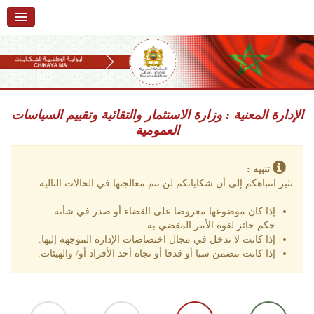
الرئيسية
حول البوابة
خدمات
Ski
t
الإدارة المعنية : وزارة الاستثمار والتقائية وتقييم السياسات
تقديم شكاية
navigatio
العمومية
Ski
تتبع شكاية
t
conten
تنبيه :
تقديم ملاحظة
نثير انتباهكم إلى أن شكاياتكم لن تتم معالجتها في الحالات التالية
:
تقديم إقتراح
إذا كان موضوعها معروضا على القضاء أو صدر في شأنه
حكم حائز لقوة الأمر المقضي به.
أسئلة وأجوبة
إذا كانت لا تدخل في مجال اختصاصات الإدارة الموجهة إليها.
إذا كانت تتضمن سبا أو قدفا أو تجاه أحد الأفراد أو/ والهيئات.
إحصائيات
أرقام الشكايات