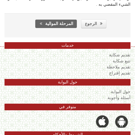
الشيء المقضي به .
الرجوع
المرحلة الموالية
خدمات
تقديم شكاية
تتبع شكاية
تقديم ملاحظة
تقديم إقتراح
حول البوابة
حول البوابة
أسئلة وأجوبة
متوفر في
الشروط والأحكام