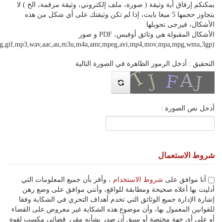
يمكنكم إرفاق أية وثيقة ( صورة، ملف إلكتروني، وثيقة مرقمة، الخ ) لا
يتجاوز حجمها 5 ميغا بايت، إذا لم تكن وثيقتك على أي شكل من هذه
الأشكال، فيرجى تحويلها
الأشكال المقبولة هي وثائق أوفيس، PDF و صور
(pdf,jpeg,jpg,png,gif,mp3,wav,aac,au,m3u,m4a,amr,mpeg,avi,mp4,mov,mpa,mpg,wma,3gp)
التحقيق : أدخل الرموز الظاهرة في الصورة التالية
أدخل نص الصورة :
شروط الاستعمال
أنا موافق على
شروط الاستخدام
، وأقر بأن جميع المعلومات التي
أدليت بها أعلاه صحيحة ومطابقة للواقع، وأنني موافق على وضع رهن
إشارة الإدارة جميع الوثائق التي تخدم أهداف التحري في الشكاية وفقا
للقوانين المعمول بها، وأن موضوع هذه الشكاية غير معروض على القضاء
أو على أي جهة مختصة أو سبق أن صدر بشأنه مقرر قضائي مكسب لقوة