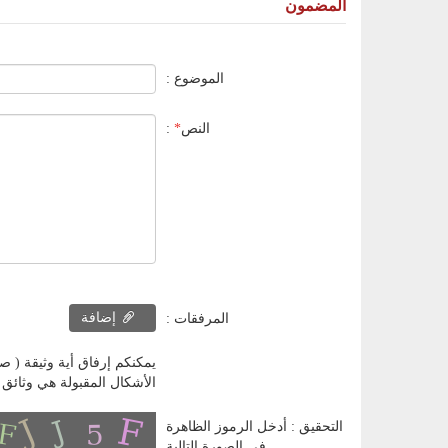
المضمون
الموضوع :
النص
*
:
إضافة
المرفقات :
يمكنكم إرفاق أية وثيقة ( صورة، ملف إلكتروني، وثيق
الأشكال المقبولة هي وثائق أوفيس، PDF و صور (aac,au,m3u,m4a,amr,mpeg,avi,mp4,mov,mpa,mpg,wma,3gp
التحقيق : أدخل الرموز الظاهرة
في الصورة التالية