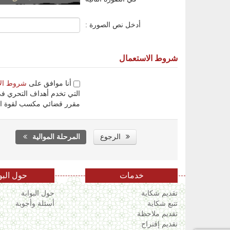
أدخل نص الصورة :
شروط الاستعمال
أنا موافق على
شروط ال
التي تخدم أهداف التحري في
مقرر قضائي مكسب لقوة ال
الرجوع
المرحلة الموالية
خدمات
حول البو
تقديم شكاية
حول البوابة
تتبع شكاية
أسئلة وأجوبة
تقديم ملاحظة
تقديم إقتراح