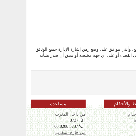
، وأقر بأن جميع المعلومات التي أدليت بها أعلاه صحيحة ومطابقة للواقع، وأنني موافق على وضع رهن إشارة الإدارة جميع الوثائق
لى القضاء أو على أي جهة مختصة أو سبق أن صدر بشأنه
 والأحكام
مساعدة
دام
من داخل المغرب
ة
3737
08 0200 3737
من خارج المغرب