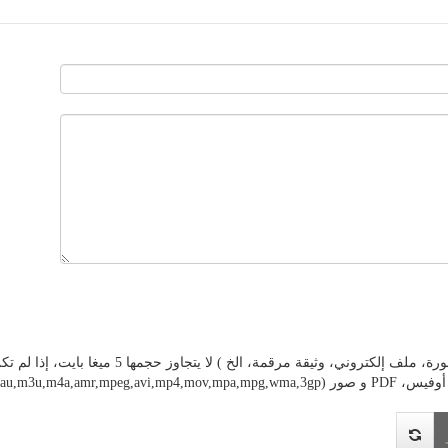
ة مرقمة، الخ ) لا يتجاوز حجمها 5 ميغا بايت، إذا لم تكن وثيقتك على أي شكل من هذه الأشكال، فيرجى تحويلها
pdf,jpeg,jpg,png,gif,mp3,wav,)