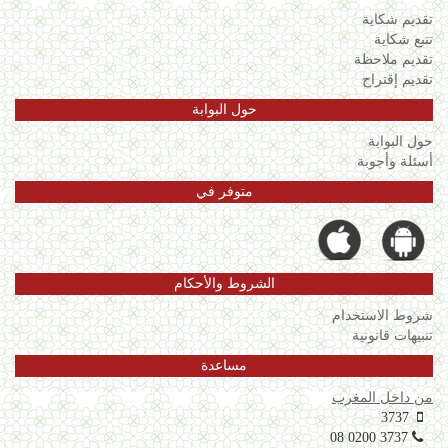
تقديم شكاية
تتبع شكاية
تقديم ملاحظة
تقديم إقتراح
حول البوابة
حول البوابة
أسئلة وأجوبة
متوفر في
الشروط والأحكام
شروط الاستخدام
تنبيهات قانونية
مساعدة
من داخل المغرب
3737
08 0200 3737