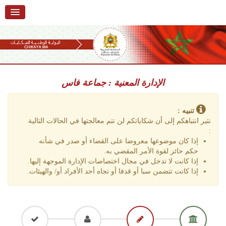
الرئيسية
حول البوابة
خدمات
Ski
t
الإدارة المعنية : جماعة فاس
تقديم شكاية
navigatio
Ski
تتبع شكاية
t
تنبيه :
conten
نثير انتباهكم إلى أن شكاياتكم لن تتم معالجتها في الحالات التالية
تقديم ملاحظة
:
إذا كان موضوعها معروضا على القضاء أو صدر في شأنه
تقديم إقتراح
حكم حائز لقوة الأمر المقضي به.
إذا كانت لا تدخل في مجال اختصاصات الإدارة الموجهة إليها.
أسئلة وأجوبة
إذا كانت تتضمن سبا أو قدفا أو تجاه أحد الأفراد أو/ والهيئات.
إحصائيات
أرقام الشكايات