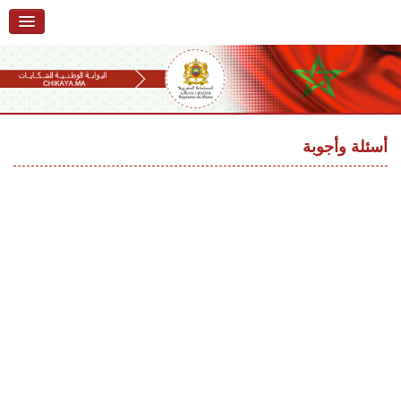
الرئيسية
حول البوابة
خدمات
Ski
t
أسئلة وأجوبة
تقديم شكاية
navigatio
Ski
تتبع شكاية
t
conten
تقديم ملاحظة
تقديم إقتراح
أسئلة وأجوبة
إحصائيات
أرقام الشكايات