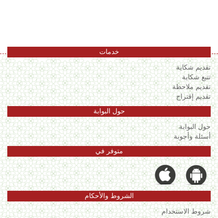
اللغة
Français
العربية
خدمات
تقديم شكاية
تتبع شكاية
تقديم ملاحظة
تقديم إقتراح
حول البوابة
حول البوابة
أسئلة وأجوبة
متوفر في
الشروط والأحكام
شروط الاستخدام