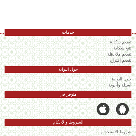
اللغة
Français
العربية
خدمات
تقديم شكاية
تتبع شكاية
تقديم ملاحظة
تقديم إقتراح
حول البوابة
حول البوابة
أسئلة وأجوبة
متوفر في
الشروط والأحكام
شروط الاستخدام