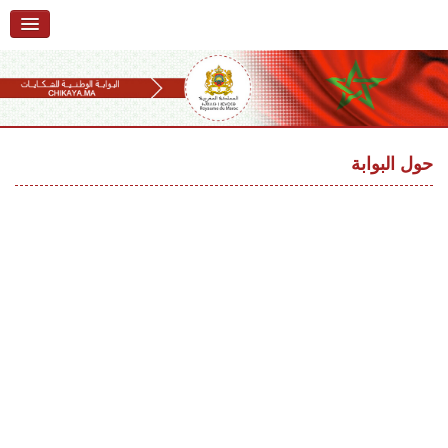
الرئيسية
حول البوابة
خدمات
Ski
t
حول البوابة
تقديم شكاية
navigatio
Ski
تتبع شكاية
t
conten
تقديم ملاحظة
تقديم إقتراح
أسئلة وأجوبة
إحصائيات
أرقام الشكايات