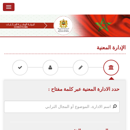
الرئيسية
حول البوابة
خدمات
Ski
t
الإدارة المعنية
تقديم شكاية
navigatio
Ski
تتبع شكاية
t
conten
تقديم ملاحظة
تقديم إقتراح
حدد الادارة المعنية عبر كلمة مفتاح :
أسئلة وأجوبة
إحصائيات
أرقام الشكايات