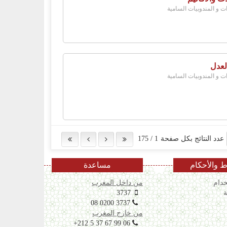
ات و المندوبيات السامية
لعدل
ات و المندوبيات السامية
عدد النتائج بكل صفحة
1
/
175
 والأحكام
مساعدة
دام
من داخل المغرب
ة
3737
08 0200 3737
من خارج المغرب
+212 5 37 67 99 06