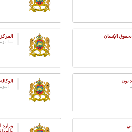
 بحقوق الإنسان
المركز
المؤسس
د نون
الوكالة
ة
المؤسس
تي
وزارة ا
والعمال
ة