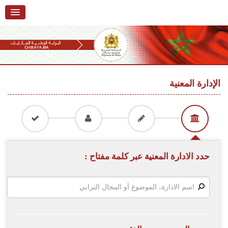
الرئيسية
حول البوابة
خدمات
Ski
t
الإدارة المعنية
تقديم شكاية
navigatio
Ski
تتبع شكاية
t
conten
تقديم ملاحظة
تقديم إقتراح
حدد الادارة المعنية عبر كلمة مفتاح :
أسئلة وأجوبة
إحصائيات
أرقام الشكايات