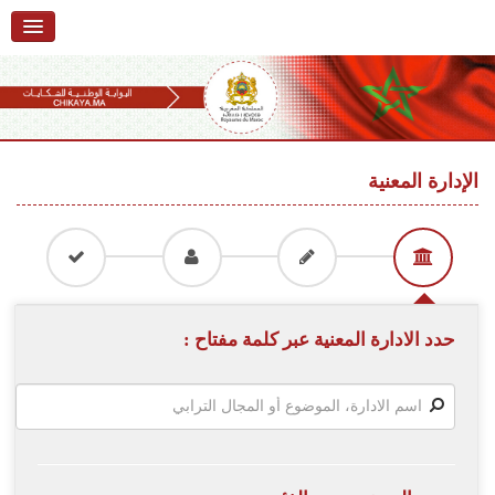
الرئيسية
حول البوابة
خدمات
Ski
t
الإدارة المعنية
تقديم شكاية
navigatio
Ski
تتبع شكاية
t
conten
تقديم ملاحظة
تقديم إقتراح
حدد الادارة المعنية عبر كلمة مفتاح :
أسئلة وأجوبة
إحصائيات
أرقام الشكايات