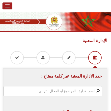
الرئيسية
حول البوابة
خدمات
Ski
t
الإدارة المعنية
تقديم شكاية
navigatio
Ski
تتبع شكاية
t
conten
تقديم ملاحظة
تقديم إقتراح
حدد الادارة المعنية عبر كلمة مفتاح :
أسئلة وأجوبة
إحصائيات
أرقام الشكايات