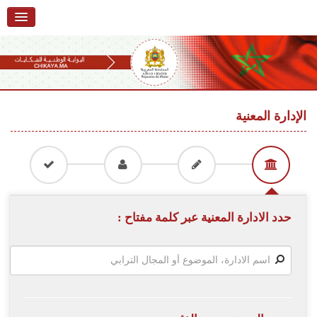
الرئيسية
حول البوابة
خدمات
Ski
t
الإدارة المعنية
تقديم شكاية
navigatio
Ski
تتبع شكاية
t
conten
تقديم ملاحظة
تقديم إقتراح
حدد الادارة المعنية عبر كلمة مفتاح :
أسئلة وأجوبة
إحصائيات
أرقام الشكايات