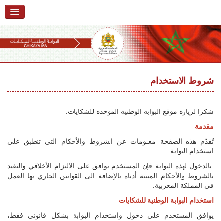
الرئيسية
حول البوابة
خدمات
Ski
t
شروط الاستخدام
تقديم شكاية
navigatio
Ski
تتبع شكاية
t
شكرا لزيارة موقع البوابة الوطنية الموحدة للشكايات.
conten
تقديم ملاحظة
مقدمة
تُقدّم هذه الصفحة معلومات عن الشروط والأحكام التي تنطبق على
تقديم إقتراح
استخدام البوابة.
أسئلة وأجوبة
بالدخول لهذه البوابة فإن المستخدم يوافق على الالتزام الأخلاقي والتقيد
بالشروط والأحكام المبينة أدناه بالإضافة الى القوانين الجاري بها العمل
إحصائيات
في المملكة المغربية.
استخدام البوابة الوطنية للشكايات
أرقام الشكايات
يوافق المستخدم على دخول واستخدام البوابة بشكل قانوني فقط،