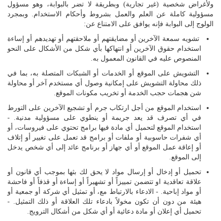
اللغة
ولأغراض شخصية (غير تجارية) وبطريقة لا تضر بالبوابة، وهو مسؤول
مسؤولية كاملة عن العلم والعمل بشروط وأحكام الاستخدام. وبمجرد
Français
الولوج إلى البوابة فإنه يوافق على الامتناع عن:
تشويه سمعة الآخرين أو مضايقتهم أو ملاحقتهم أو تهديدهم أو إساءة
العربية
استخدام حقوق الآخرين أو انتهاكها بأي شكل من الأشكال على النحو
المنصوص عليه في القانون المعمول به.
التشويش على الموقع أو الخدمات أو الشبكات المتصلة به، بما في
ذلك محاولة التشويش على إمكانية وصول أي مستخدم آخر أو محاولة
شن هجمات حجب الخدمة أو تخريب مكونات الموقع.
استخدام الموقع من أجل ارتكاب جرم أو تشجيع الآخرين على التورط
في أي تصرف قد يعد جريمة أو ينطوي على مسؤولية مدنية. -
استخدام الموقع لتحميل أي مادة فيها برامج تحتوي على فيروسات، أو
أي شفرات حاسوبية أو ملفات أو برامج قد تعمل على تغيير أو إتلاف
أو إعاقة عمل الموقع أو أي جهاز أو برنامج عائد إلى أي شخص يدخل
إلى الموقع.
تحميل أو إدخال أو إرسال مواد لا يحق لك بثها بموجب أي قانون أو
علاقة تعاقدية او تتضمن تمييزاً أو تشهيراً أو إساءة أو قذفاً أو فاحشة
أو مواد إباحية. - الادعاء بالارتباط مع، أو تمثيل أي شركة أو جمعية أو
هيئة من دون أن تكون مخولاً بادعاء تلك العلاقة أو ذلك التمثيل. -
تحميل أي إعلان أو مادة دعائية أو أي شكل من أشكال الترويج.