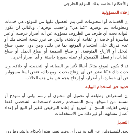
والأحكام الخاصة بذلك الموقع الخارجي.
إخلاء المسؤولية
إن الخدمات أو المعلومات التي يتم الحصول عليها من الموقع، هي خدمات
ومعلومات يتم توفيرها "كما هي" و"حسب توفرها"، وبالتالي لن تكون
البوابة تحت أي ظرف من الظروف مسؤولة عن أية أضرار عرَضية أو غير
مباشرة أو خاصة أو عقابية أو ناشئة، والتي قد تبرز نتيجة استخدامك أو
عدم قدرتك على استخدام الموقع، بما في ذلك، ومن دون حصر، ضياع
الدخل أو الأرباح المتوقعة، أو ضياع السمعة أو ضياع العمل أو ضياع
البيانات، أو تعطل الكمبيوتر أو عمله بصورة خاطئة أو أي أضرار أخرى.
قد لا يكون الموقع متاحًا أحيانًا لأغراض الصيانة، أو التحديث، أو خلافه. وإن
حدثَ ذلك فإنّنا نعتذر عن أي إزعاج يحدث. ومع ذلك، فنحن لسنا مسؤولين
عن أي خسارة، أو أضرار، أو إزعاج ينجم عن مثل هذه الحالات.
حدود حق استخدام البوابة
إن استعراض وطباعة أو تحميل أي محتوى أو رسم بياني أو نموذج أو
مستند من الموقع، يمنح المستخدم رخصة لاستخدامه الشخصي فقط
وليس لغايات النسخ أو التوزيع أو إعادة الترخيص للغير أو البيع أو إعداد
أعمال مشابهة، أو غير ذلك من الاستخدامات.
التعديل
يحق للمسؤولين عن البوابة في أي وقت تغيير هذه الأحكام والشروط دون