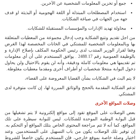
جمع أو تخزين المعلومات الشخصية عن الآخرين.
استخدام المصطلحات المبتذلة أو اللغة الهجومية أو البذيئة او قدف
جهة من الجهات في صياغة الشكايات.
محاولة تهديد الإدارات والمؤسسات المستقبلة للشكايات.
من اجل تقديم وتتبع الشكاية وجب إدخال مجموعة من المعطيات المتعلقة
بها وبالمعلومات الشخصية للمشتكي في الخانات المخصصة لهذا الغرض
وفقا لقرار الوزير المنتدب لدى رئيس الحكومة المكلف بإصلاح الإدارة و
بالوظيفة العمومية رقم 2488.17 . يوافق المستخدم على أن أي معلومات
تم تقديمها هي معلومات كاملة ودقيقة، وأنه لن يقوم بالاحتيال ولن يحاول
دخول البوابة منتحلا شخصيات او أطراف أخرى ومقدما معطيات مغلوطة.
لا يتم البث في الشكايات بشأن القضايا المعروضة على القضاء،
تدعم الشكاية المقدمة بالحجج والوثائق المبررة لها، إن كانت متوفرة لدى
المشتكي.
وصلات المواقع الأخرى
بعض الوصلات على الموقع تقود إلى مواقع إلكترونية لا يتم تشغيلها من
قبل البوابة الوطنية الموحدة للشكايات. ليس للبوابة سيطرة على تلك
المواقع، كما أنه لا تتم مراجعة المحتوى الخاص بتلك المواقع أو التحكم به.
إن توفير تلك الوصلات يكون من باب التسهيل على المستخدمين. وعند
اختيار وصلة خاصة بموقع خارجي، فإن المستخدم يكون خاضعاً للشروط