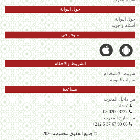
حول البوابة
حول البوابة
أسئلة وأجوبة
متوفر في
الشروط والأحكام
شروط الاستخدام
تنبيهات قانونية
مساعدة
من داخل المغرب
3737
08 0200 3737
من خارج المغرب
+212 5 37 67 99 06
© جميع الحقوق محفوظة 2026