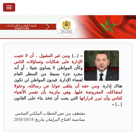
الرئيسية
حول البوابة
خدمات
Ski
t
تقديم شكاية
navigatio
« [...]
ومن غير المقبول ، أن لا تجيب
Ski
الإدارة على شكايات وتساؤلات الناس
تتبع شكاية
t
وكأن المواطن لا يساوي شيئا ، أو أنه
conten
مجرد جزء بسيط من المنظر العام
تقديم ملاحظة
لفضاء الإدارة. فبدون المواطن لن تكون
هناك إدارة.
ومن حقه أن يتلقى جوابا عن رسائله، وحلولا
تقديم إقتراح
لمشاكله، المعروضة عليها. وهي ملزمة بأن تفسر الأشياء
للناس وأن تبرر قراراتها
التي يجب أن تتخذ بناء على القانون
أسئلة وأجوبة
[...] »
مقتطف من نص الخطاب الملكي السامي
إحصائيات
بمناسبة افتتاح البرلمان بتاريخ 2016/10/14
أرقام الشكايات