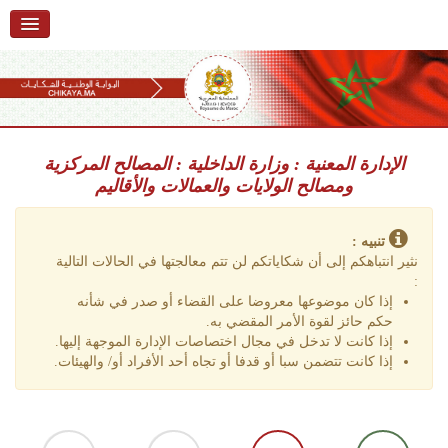
استقبال
حول البوابة
خدمات
Ski
t
الإدارة المعنية : وزارة الداخلية : المصالح المركزية
تقديم شكاية
navigatio
ومصالح الولايات والعمالات والأقاليم
Ski
تتبع شكاية
t
conten
تنبيه :
تقديم ملاحظة
نثير انتباهكم إلى أن شكاياتكم لن تتم معالجتها في الحالات التالية
:
تقديم إقتراح
إذا كان موضوعها معروضا على القضاء أو صدر في شأنه
حكم حائز لقوة الأمر المقضي به.
أسئلة وأجوبة
إذا كانت لا تدخل في مجال اختصاصات الإدارة الموجهة إليها.
إذا كانت تتضمن سبا أو قدفا أو تجاه أحد الأفراد أو/ والهيئات.
إحصائيات
أرقام الشكايات